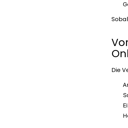
G
Sobal
Vo
On
Die V
A
S
E
H