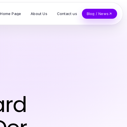
Home Page
About Us
Contact us
Blog / News
ard