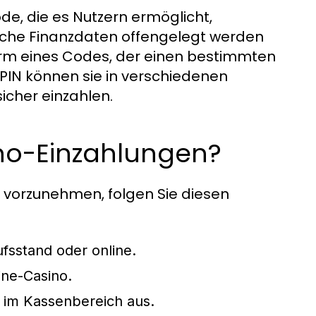
e, die es Nutzern ermöglicht,
liche Finanzdaten offengelegt werden
orm eines Codes, der einen bestimmten
 PIN können sie in verschiedenen
sicher einzahlen.
sino-Einzahlungen?
 vorzunehmen, folgen Sie diesen
fsstand oder online.
ine-Casino.
 im Kassenbereich aus.