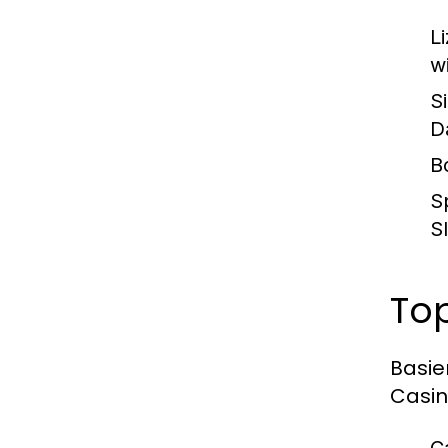
L
w
S
D
B
S
S
To
Basie
Casin