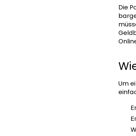
Die P
barge
müsse
Geldb
Onlin
Wie
Um ei
einfa
E
E
W