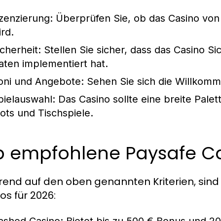
izenzierung:
Überprüfen Sie, ob das Casino von 
ird.
icherheit:
Stellen Sie sicher, dass das Casino 
aten implementiert hat.
oni und Angebote:
Sehen Sie sich die Willkomm
pielauswahl:
Das Casino sollte eine breite Palet
lots und Tischspiele.
p empfohlene Paysafe Ca
rend auf den oben genannten Kriterien, sind
os für 2026: