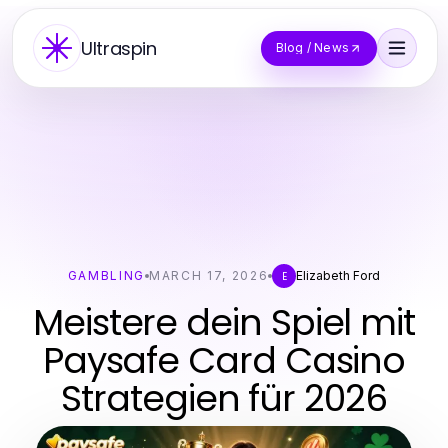
Ultraspin
Blog / News
GAMBLING
MARCH 17, 2026
Elizabeth Ford
E
Meistere dein Spiel mit
Paysafe Card Casino
Strategien für 2026