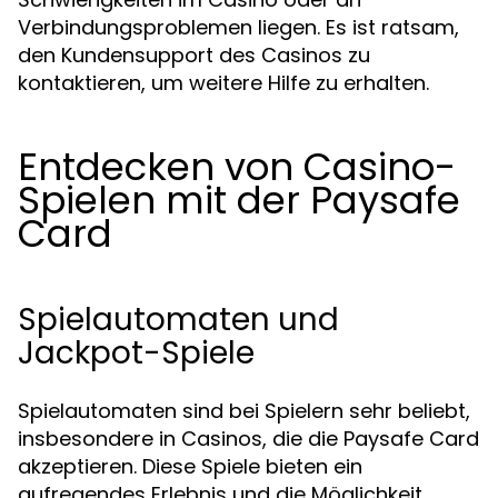
Verbindungsproblemen liegen. Es ist ratsam,
den Kundensupport des Casinos zu
kontaktieren, um weitere Hilfe zu erhalten.
Entdecken von Casino-
Spielen mit der Paysafe
Card
Spielautomaten und
Jackpot-Spiele
Spielautomaten sind bei Spielern sehr beliebt,
insbesondere in Casinos, die die Paysafe Card
akzeptieren. Diese Spiele bieten ein
aufregendes Erlebnis und die Möglichkeit,