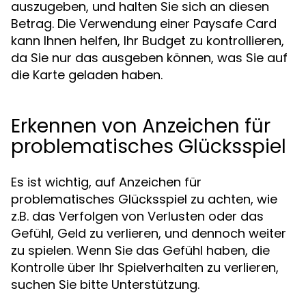
auszugeben, und halten Sie sich an diesen
Betrag. Die Verwendung einer Paysafe Card
kann Ihnen helfen, Ihr Budget zu kontrollieren,
da Sie nur das ausgeben können, was Sie auf
die Karte geladen haben.
Erkennen von Anzeichen für
problematisches Glücksspiel
Es ist wichtig, auf Anzeichen für
problematisches Glücksspiel zu achten, wie
z.B. das Verfolgen von Verlusten oder das
Gefühl, Geld zu verlieren, und dennoch weiter
zu spielen. Wenn Sie das Gefühl haben, die
Kontrolle über Ihr Spielverhalten zu verlieren,
suchen Sie bitte Unterstützung.