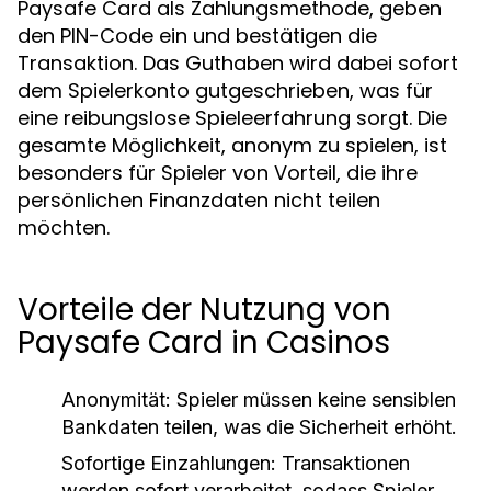
Paysafe Card als Zahlungsmethode, geben
den PIN-Code ein und bestätigen die
Transaktion. Das Guthaben wird dabei sofort
dem Spielerkonto gutgeschrieben, was für
eine reibungslose Spieleerfahrung sorgt. Die
gesamte Möglichkeit, anonym zu spielen, ist
besonders für Spieler von Vorteil, die ihre
persönlichen Finanzdaten nicht teilen
möchten.
Vorteile der Nutzung von
Paysafe Card in Casinos
Anonymität:
Spieler müssen keine sensiblen
Bankdaten teilen, was die Sicherheit erhöht.
Sofortige Einzahlungen:
Transaktionen
werden sofort verarbeitet, sodass Spieler