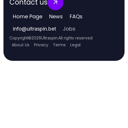
Contact us
Home Page
News
FAQs
Jobs
info
@
ultraspin.bet
Copyright
©
2026
Ultraspin
.
All rights reserved
About Us
Privacy
Terms
Legal