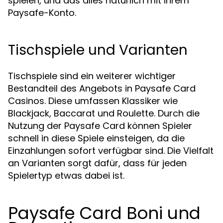
spielen, und das alles natürlich mit ihrem
Paysafe-Konto.
Tischspiele und Varianten
Tischspiele sind ein weiterer wichtiger
Bestandteil des Angebots in Paysafe Card
Casinos. Diese umfassen Klassiker wie
Blackjack, Baccarat und Roulette. Durch die
Nutzung der Paysafe Card können Spieler
schnell in diese Spiele einsteigen, da die
Einzahlungen sofort verfügbar sind. Die Vielfalt
an Varianten sorgt dafür, dass für jeden
Spielertyp etwas dabei ist.
Paysafe Card Boni und