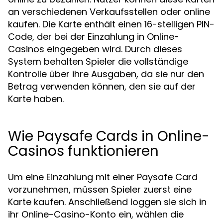
an verschiedenen Verkaufsstellen oder online
kaufen. Die Karte enthält einen 16-stelligen PIN-
Code, der bei der Einzahlung in Online-
Casinos eingegeben wird. Durch dieses
System behalten Spieler die vollständige
Kontrolle über ihre Ausgaben, da sie nur den
Betrag verwenden können, den sie auf der
Karte haben.
Wie Paysafe Cards in Online-
Casinos funktionieren
Um eine Einzahlung mit einer Paysafe Card
vorzunehmen, müssen Spieler zuerst eine
Karte kaufen. Anschließend loggen sie sich in
ihr Online-Casino-Konto ein, wählen die