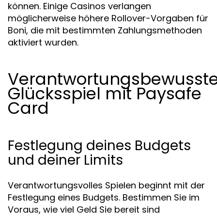
können. Einige Casinos verlangen
möglicherweise höhere Rollover-Vorgaben für
Boni, die mit bestimmten Zahlungsmethoden
aktiviert wurden.
Verantwortungsbewusst
Glücksspiel mit Paysafe
Card
Festlegung deines Budgets
und deiner Limits
Verantwortungsvolles Spielen beginnt mit der
Festlegung eines Budgets. Bestimmen Sie im
Voraus, wie viel Geld Sie bereit sind