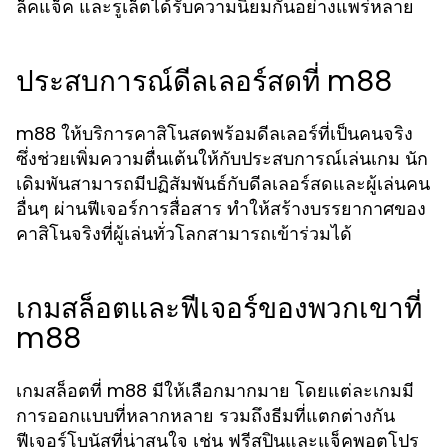
ล็คแจ็ค และรูเล็ตได้รับความนิยมกันอย่างแพร่หลาย
ประสบการณ์ดีลเลอร์สดที่ m88
m88 ให้บริการคาสิโนสดพร้อมดีลเลอร์ที่เป็นคนจริง
ซึ่งช่วยเพิ่มความตื่นเต้นให้กับประสบการณ์เล่นเกม นัก
เดิมพันสามารถมีปฏิสัมพันธ์กับดีลเลอร์สดและผู้เล่นคน
อื่นๆ ผ่านฟีเจอร์การสื่อสาร ทำให้สร้างบรรยากาศของ
คาสิโนจริงที่ผู้เล่นทั่วโลกสามารถเข้าร่วมได้
เกมสล็อตและฟีเจอร์ของพวกเขาที่
m88
เกมสล็อตที่ m88 มีให้เลือกมากมาย โดยแต่ละเกมมี
การออกแบบที่หลากหลาย รวมถึงธีมที่แตกต่างกัน
ฟีเจอร์โบนัสที่น่าสนใจ เช่น ฟรีสปินและแจ็คพอตโปร