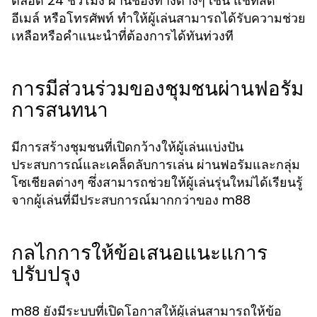
ตลอด 24 ชั่วโมง ผ่านช่องทางต่างๆ เช่น แชทสด
อีเมล์ หรือโทรศัพท์ ทำให้ผู้เล่นสามารถได้รับความช่วย
เหลือหรือคำแนะนำที่ต้องการได้ทันท่วงที
การมีส่วนร่วมของชุมชนผ่านฟอรัม
การสนทนา
มีการสร้างชุมชนที่เปิดกว้างให้ผู้เล่นแบ่งปัน
ประสบการณ์และเคล็ดลับการเล่น ผ่านฟอรัมและกลุ่ม
โซเชียลต่างๆ ซึ่งสามารถช่วยให้ผู้เล่นรุ่นใหม่ได้เรียนรู้
จากผู้เล่นที่มีประสบการณ์มากกว่าของ m88
กลไกการให้ข้อเสนอแนะแการ
ปรับปรุง
m88 ยังมีระบบที่เปิดโอกาสให้ผู้เล่นสามารถให้ข้อ