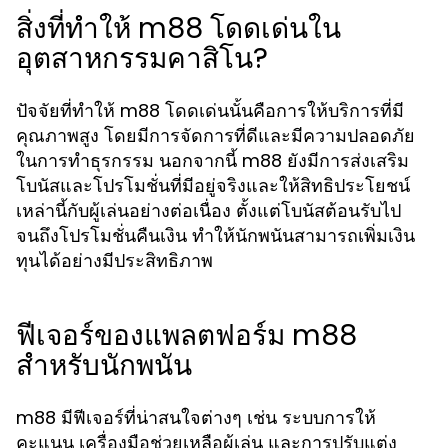
สิ่งที่ทำให้ m88 โดดเด่นใน
อุตสาหกรรมคาสิโน?
ปัจจัยที่ทำให้ m88 โดดเด่นนั้นคือการให้บริการที่มี
คุณภาพสูง โดยมีการจัดการที่ดีและมีความปลอดภัย
ในการทำธุรกรรม นอกจากนี้ m88 ยังมีการส่งเสริม
โบนัสและโปรโมชั่นที่มีอยู่จริงและให้สิทธิประโยชน์
เหล่านี้กับผู้เล่นอย่างต่อเนื่อง ตั้งแต่โบนัสต้อนรับไป
จนถึงโปรโมชั่นคืนเงิน ทำให้นักพนันสามารถเพิ่มเงิน
ทุนได้อย่างมีประสิทธิภาพ
ฟีเจอร์ของแพลตฟอร์ม m88
สำหรับนักพนัน
m88 มีฟีเจอร์ที่น่าสนใจต่างๆ เช่น ระบบการให้
คะแนน เครื่องมือช่วยเหลือผู้เล่น และการปรับแต่ง