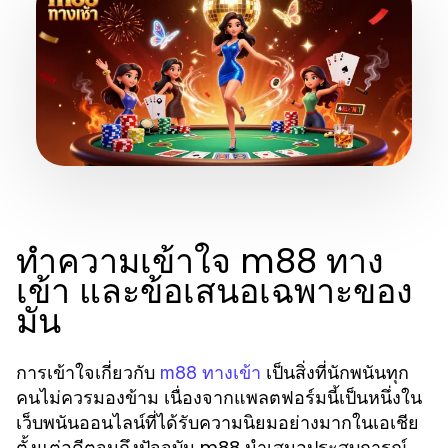
ทำความเข้าใจ m88 ทาง
เข้า และข้อเสนอเฉพาะของ
มัน
การเข้าใจเกี่ยวกับ
เป็นสิ่งที่นักพนันทุก
m88 ทางเข้า
คนไม่ควรมองข้าม เนื่องจากแพลตฟอร์มนี้เป็นหนึ่งใน
เว็บพนันออนไลน์ที่ได้รับความนิยมอย่างมากในเอเชีย
ตั้งแต่อดีตจนถึงปัจจุบัน m88 นำเสนอประสบการณ์