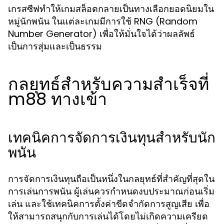
เกรสซีฟทำให้เกมสล็อตกลายเป็นทางเลือกยอดนิยมใน
หมู่นักพนัน ในแต่ละเกมมีการใช้ RNG (Random
Number Generator) เพื่อให้มั่นใจได้ว่าผลลัพธ์
เป็นการสุ่มและเป็นธรรม
กลยุทธ์สำหรับความสำเร็จที่
m88 ทางเข้า
เทคนิคการจัดการเงินทุนสำหรับนัก
พนัน
การจัดการเงินทุนถือเป็นหนึ่งในกลยุทธ์ที่สำคัญที่สุดใน
การเล่นการพนัน ผู้เล่นควรกำหนดงบประมาณก่อนเริ่ม
เล่น และใช้เทคนิคการตั้งค่าขีดจำกัดการสูญเสีย เพื่อ
ให้สามารถสนุกกับการเล่นได้โดยไม่เกิดความเครียด