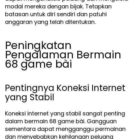
modal mereka dengan bijak. Tetapkan
batasan untuk diri sendiri dan patuhi
anggaran yang telah ditentukan.
Peningkatan
Pengalaman Bermain
68 game bài
Pentingnya Koneksi Internet
yang Stabil
Koneksi internet yang stabil sangat penting
dalam bermain 68 game bài. Gangguan
sementara dapat mengganggu permainan
dan menyebabkan kehilangan peluang