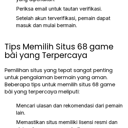
Periksa email untuk tautan verifikasi.
Setelah akun terverifikasi, pemain dapat
masuk dan mulai bermain.
Tips Memilih Situs 68 game
bài yang Terpercaya
Pemilihan situs yang tepat sangat penting
untuk pengalaman bermain yang aman.
Beberapa tips untuk memilih situs 68 game
bài yang terpercaya meliputi:
Mencari ulasan dan rekomendasi dari pemain
lain.
Memastikan situs memiliki lisensi resmi dan