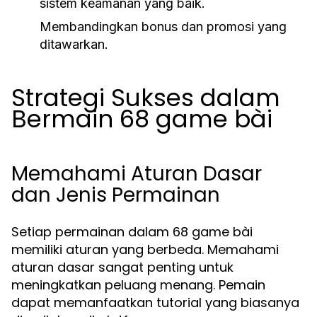
sistem keamanan yang baik.
Membandingkan bonus dan promosi yang
ditawarkan.
Strategi Sukses dalam
Bermain 68 game bài
Memahami Aturan Dasar
dan Jenis Permainan
Setiap permainan dalam 68 game bài
memiliki aturan yang berbeda. Memahami
aturan dasar sangat penting untuk
meningkatkan peluang menang. Pemain
dapat memanfaatkan tutorial yang biasanya