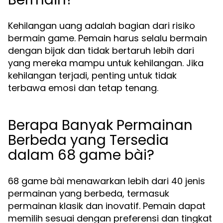
Kehilangan uang adalah bagian dari risiko
bermain game. Pemain harus selalu bermain
dengan bijak dan tidak bertaruh lebih dari
yang mereka mampu untuk kehilangan. Jika
kehilangan terjadi, penting untuk tidak
terbawa emosi dan tetap tenang.
Berapa Banyak Permainan
Berbeda yang Tersedia
dalam 68 game bài?
68 game bài menawarkan lebih dari 40 jenis
permainan yang berbeda, termasuk
permainan klasik dan inovatif. Pemain dapat
memilih sesuai dengan preferensi dan tingkat