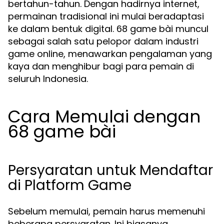
bertahun-tahun. Dengan hadirnya internet,
permainan tradisional ini mulai beradaptasi
ke dalam bentuk digital. 68 game bài muncul
sebagai salah satu pelopor dalam industri
game online, menawarkan pengalaman yang
kaya dan menghibur bagi para pemain di
seluruh Indonesia.
Cara Memulai dengan
68 game bài
Persyaratan untuk Mendaftar
di Platform Game
Sebelum memulai, pemain harus memenuhi
beberapa persyaratan. Ini biasanya