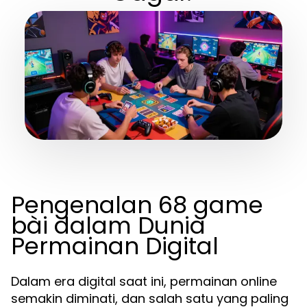
Pengenalan 68 game
bài dalam Dunia
Permainan Digital
Dalam era digital saat ini, permainan online
semakin diminati, dan salah satu yang paling