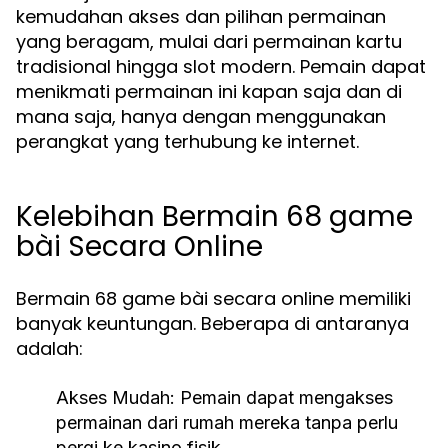
kemudahan akses dan pilihan permainan
yang beragam, mulai dari permainan kartu
tradisional hingga slot modern. Pemain dapat
menikmati permainan ini kapan saja dan di
mana saja, hanya dengan menggunakan
perangkat yang terhubung ke internet.
Kelebihan Bermain 68 game
bài Secara Online
Bermain 68 game bài secara online memiliki
banyak keuntungan. Beberapa di antaranya
adalah:
Akses Mudah:
Pemain dapat mengakses
permainan dari rumah mereka tanpa perlu
pergi ke kasino fisik.